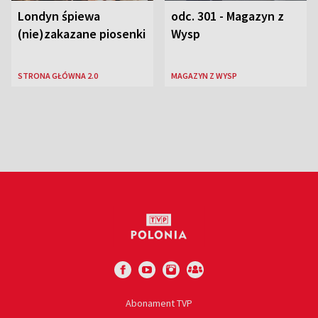
Londyn śpiewa
odc. 301 - Magazyn z
(nie)zakazane piosenki
Wysp
STRONA GŁÓWNA 2.0
MAGAZYN Z WYSP
Abonament TVP