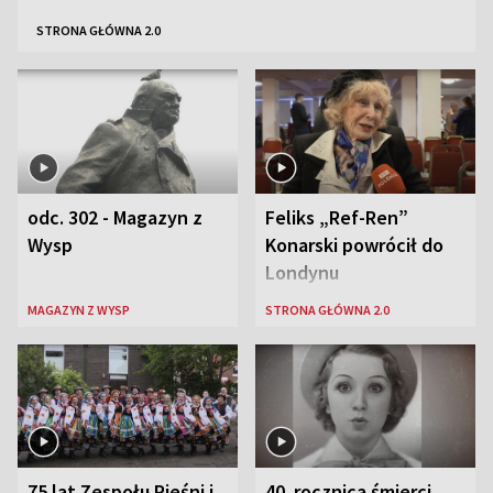
STRONA GŁÓWNA 2.0
odc. 302 - Magazyn z
Feliks „Ref-Ren”
Wysp
Konarski powrócił do
Londynu
MAGAZYN Z WYSP
STRONA GŁÓWNA 2.0
75 lat Zespołu Pieśni i
40. rocznica śmierci