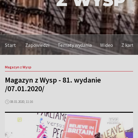
Start
Zapowiedzi
Tematy wydania
Wideo
Z kart h
Magazyn z Wysp
Magazyn z Wysp - 81. wydanie
/07.01.2020/
08.01.2020, 11:16